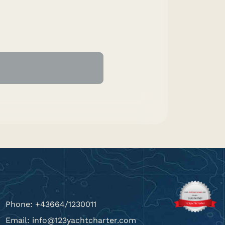
Phone: +43664/1230011
Email: info@123yachtcharter.com