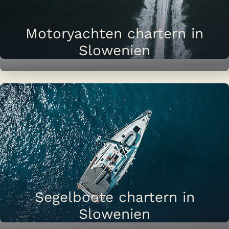
Motoryachten chartern in
Slowenien
Segelboote chartern in
Slowenien