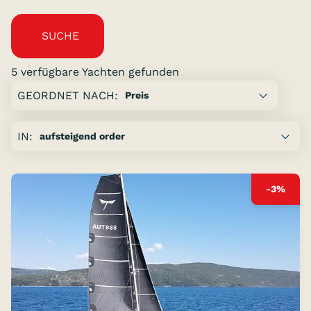
SUCHE
5 verfügbare Yachten gefunden
Zeige
GEORDNET NACH:
Seite:
vorige
IN:
Seite
von
1
-3%
folgende
Seite