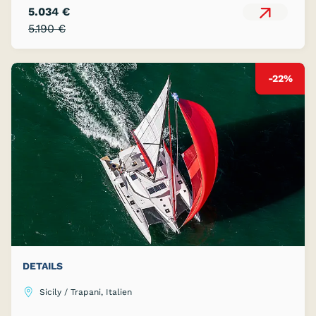
5.034 €
5.190 €
-22%
DETAILS
Sicily / Trapani, Italien