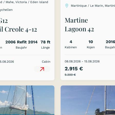
d / Mahe, Victoria / Eden Island
Martinique / Le Marin, Martin
eychellen
Martine
G12
Lagoon 42
l Creole 4-12
Cabin Cruise
4
10
201
2006 Refit 2014
78 ft
lles
Kabinen
Kojen
Baujah
en
Baujahr
Länge
08.08.2026 - 15.08.2026
15.08.2026
Cabin
2.915 €
5.300 €