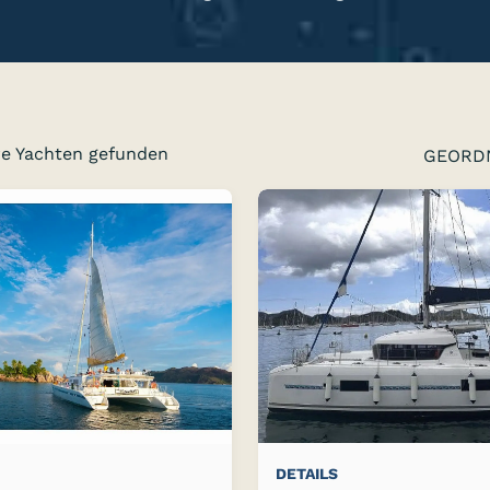
re Yachten gefunden
GEORD
Zeige
Seite:
vorig
Seite
von
4
folg
Seite
DETAILS