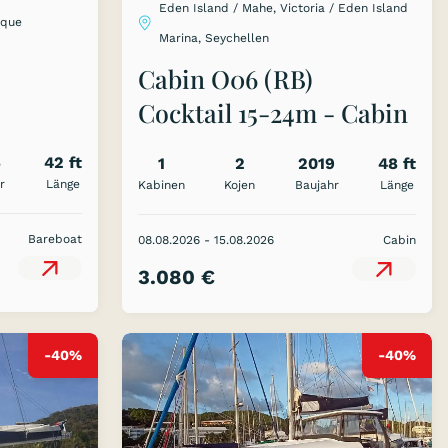
Eden Island / Mahe, Victoria / Eden Island
ique
Marina, Seychellen
Cabin O06 (RB)
Cocktail 15-24m - Cabin
Cruise Seychelles
6
42 ft
1
2
2019
48 ft
r
Länge
Kabinen
Kojen
Baujahr
Länge
Bareboat
08.08.2026 - 15.08.2026
Cabin
3.080 €
-40%
-40%