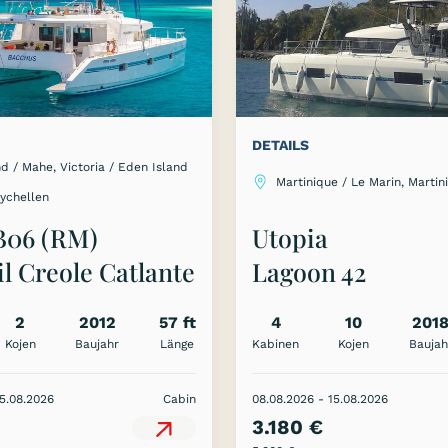
DETAILS
d / Mahe, Victoria / Eden Island
Martinique / Le Marin, Martin
eychellen
B06 (RM)
Utopia
l Creole Catlante
Lagoon 42
Cabin Cruise
2
2012
57 ft
4
10
201
lles
Kojen
Baujahr
Länge
Kabinen
Kojen
Baujah
15.08.2026
Cabin
08.08.2026 - 15.08.2026
3.180 €