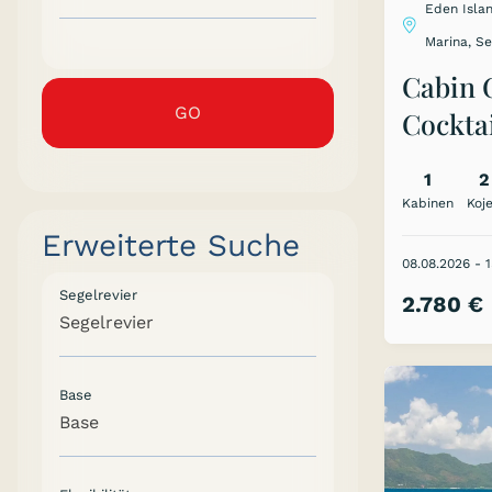
Eden Islan
Marina, S
Cabin 
GO
Cocktai
Cab. - 
1
2
Seyche
Kabinen
Koj
Erweiterte Suche
08.08.2026 - 
Segelrevier
2.780 €
Segelrevier
Base
Base