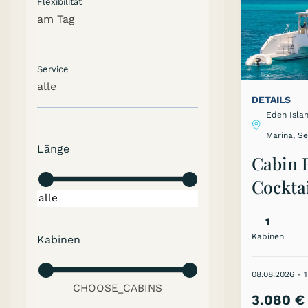
Flexibilität
am Tag
Service
alle
CHOOSE_CABINS
DETAILS
Eden Islan
Marina, S
Länge
Cabin 
>0 EUR
Cocktai
600 - 
1
Seyche
Kabinen
Kabinen
ALLE
08.08.2026 - 
3.080 €