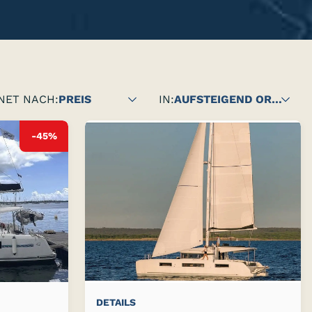
NET NACH:
PREIS
IN:
AUFSTEIGEND ORDER
-45%
e
ende
DETAILS