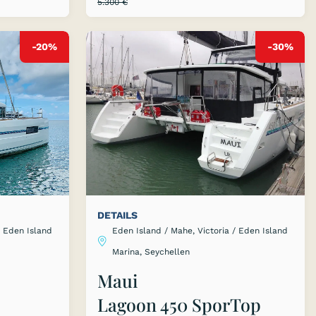
5.300 €
-20%
-30%
DETAILS
/ Eden Island
Eden Island / Mahe, Victoria / Eden Island
Marina, Seychellen
Maui
Lagoon 450 SporTop