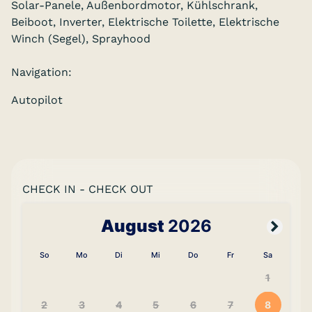
Solar-Panele, Außenbordmotor, Kühlschrank,
Beiboot, Inverter, Elektrische Toilette, Elektrische
Winch (Segel), Sprayhood
Navigation:
Autopilot
CHECK IN - CHECK OUT
August
2026
So
Mo
Di
Mi
Do
Fr
Sa
1
2
3
4
5
6
7
8