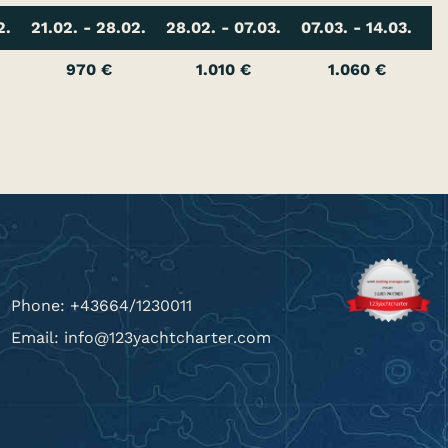
2.
21.02. - 28.02.
28.02. - 07.03.
07.03. - 14.03.
14
970 €
1.010 €
1.060 €
Phone: +43664/1230011
Email: info@123yachtcharter.com