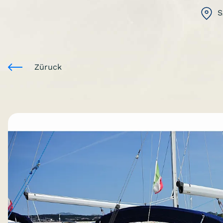
S
Züruck