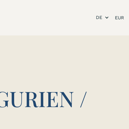
DE
GURIEN /