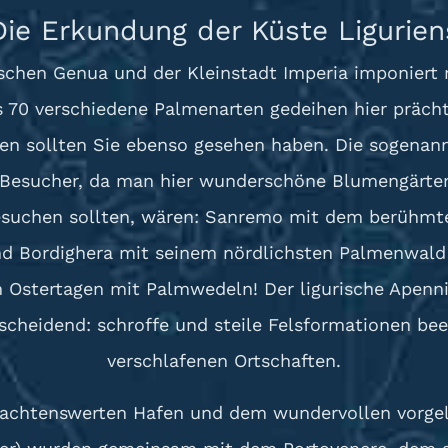
Die Erkundung der Küste Ligurien
chen Genua und der Kleinstadt Imperia imponiert 
 70 verschiedene Palmenarten gedeihen hier prächt
fen sollten Sie ebenso gesehen haben. Die sogenan
le Besucher, da man hier wunderschöne Blumengärte
 besuchen sollten, wären: Sanremo mit dem berühmte
d Bordighera mit seinem nördlichsten Palmenwald Eu
Ostertagen mit Palmwedeln! Der ligurische Apennin
tscheidend: schroffe und steile Felsformationen 
verschlafenen Ortschaften.
eachtenswerten Hafen und dem wundervollen vorgelag