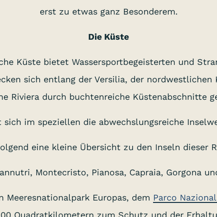
erst zu etwas ganz Besonderem.
Die Küste
sche Küste bietet Wassersportbegeisterten und Str
ecken sich entlang der Versilia, der nordwestliche
he Riviera durch buchtenreiche Küstenabschnitte ge
t sich im speziellen die abwechslungsreiche Inselwe
olgend eine kleine Übersicht zu den Inseln dieser R
iannutri, Montecristo, Pianosa, Capraia, Gorgona und
en Meeresnationalpark Europas, dem
Parco Nazional
.000 Quadratkilometern zum Schutz und der Erhaltu