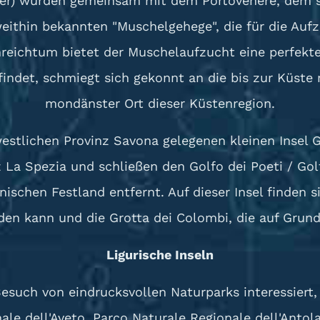
rfer) wurden gemeinsam mit dem Portovenere, dem s
 weithin bekannten "Muschelgehege", die für die Au
nreichtum bietet der Muschelaufzucht eine perfekte
findet, schmiegt sich gekonnt an die bis zur Küste
mondänster Ort dieser Küstenregion.
stlichen Provinz Savona gelegenen kleinen Insel Gal
z La Spezia und schließen den Golfo dei Poeti / Gol
nischen Festland entfernt. Auf dieser Insel finden 
rden kann und die Grotta dei Colombi, die auf Grun
Ligurische Inseln
such von eindrucksvollen Naturparks interessiert, 
ale dell'Aveto, Parco Naturale Regionale dell'Antol