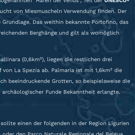
ogenannten "Hafen der Venus", Teil der
UNESCO-
fzucht von Miesmuscheln Verwendung finden. Der
 Grundlage. Das weithin bekannte Portofino, das
 reichenden Berghänge und gilt als womöglich
linara (0,6km²), liegen die restlichen drei
f von La Spezia ab. Palmaria ist mit 1,6km² die
sich beeindruckende Grotten, so beispielsweise die
d archäologischer Funde Bekanntheit erlangte.
sollte einen der folgenden in der Region Ligurien
a oder den Parco Naturale Regionale del Beigua.