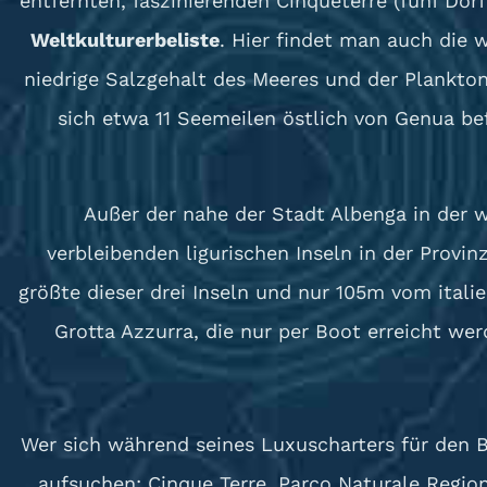
entfernten, faszinierenden Cinqueterre (fünf Dö
Weltkulturerbeliste
. Hier findet man auch die
niedrige Salzgehalt des Meeres und der Plankto
sich etwa 11 Seemeilen östlich von Genua be
Außer der nahe der Stadt Albenga in der we
verbleibenden ligurischen Inseln in der Provin
größte dieser drei Inseln und nur 105m vom italie
Grotta Azzurra, die nur per Boot erreicht we
Wer sich während seines Luxuscharters für den Be
aufsuchen: Cinque Terre, Parco Naturale Region